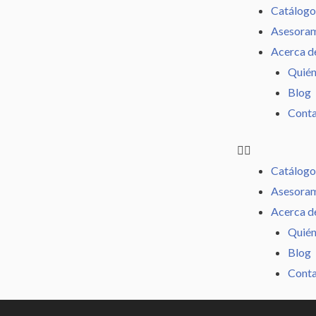
Ir
Catálogo
al
Asesoram
contenido
Acerca d
Quién
Blog
Cont
Catálogo
Asesoram
Acerca d
Quién
Blog
Cont