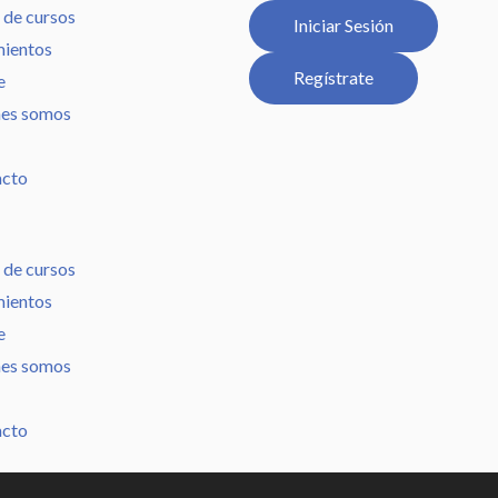
 de cursos
Iniciar Sesión
ientos
Regístrate
e
es somos
acto
 de cursos
ientos
e
es somos
acto