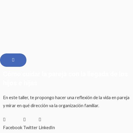
Ir
al
contenido
Cómo cuidar la pareja con la llegada de los
hijos e hijas
En este taller, te propongo hacer una reflexión de la vida en pareja
y mirar en qué dirección va la organización familiar.
Facebook
Twitter
LinkedIn