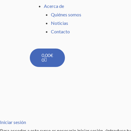
Acerca de
Quiénes somos
Noticias
Contacto
Carrito
0,00
€
0
Iniciar sesión
Para acceder a este curso es necesario iniciar sesión. ¡Introduce t