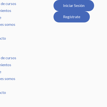
 de cursos
Iniciar Sesión
ientos
Regístrate
e
es somos
acto
 de cursos
ientos
e
es somos
acto