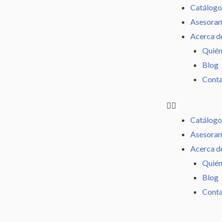
Ir
Catálogo
al
Asesoram
contenido
Acerca d
Quién
Blog
Cont
Catálogo
Asesoram
Acerca d
Quién
Blog
Cont