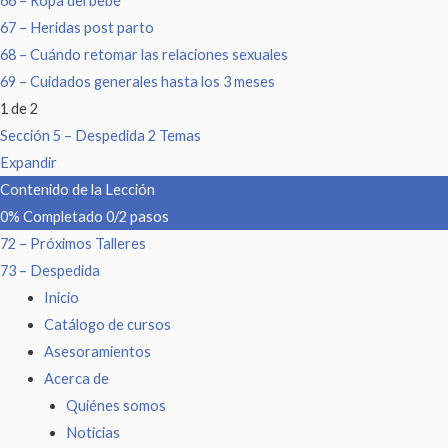
66 – Ropa del bebé
67 – Heridas post parto
68 – Cuándo retomar las relaciones sexuales
69 – Cuidados generales hasta los 3 meses
1 de 2
Sección 5 – Despedida
2 Temas
Expandir
Contenido de la Lección
0% Completado
0/2 pasos
72 – Próximos Talleres
73 – Despedida
Inicio
Catálogo de cursos
Asesoramientos
Acerca de
Quiénes somos
Noticias