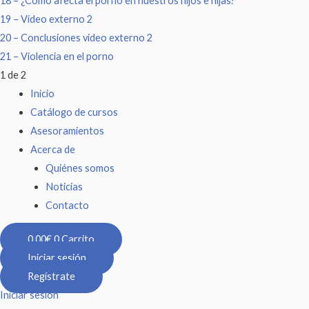
18 – ¿Cómo afecta el porno en nuestros hijos e hijas?
19 – Vídeo externo 2
20 – Conclusiones video externo 2
21 – Violencia en el porno
1 de 2
Inicio
Catálogo de cursos
Asesoramientos
Acerca de
Quiénes somos
Noticias
Contacto
0,00
€
0
Carrito
Iniciar sesión
Regístrate
Iniciar sesión