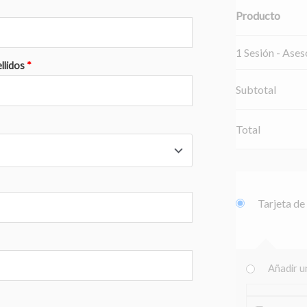
Producto
1 Sesión - Ase
llidos
*
Subtotal
Total
Tarjeta de
Añadir 