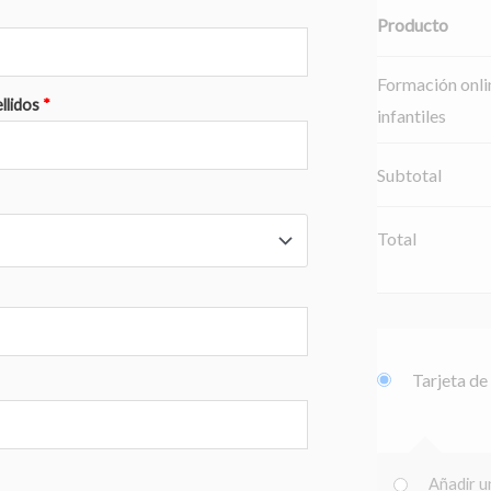
Producto
Formación onli
llidos
*
infantiles
Subtotal
Total
Tarjeta de
Añadir 