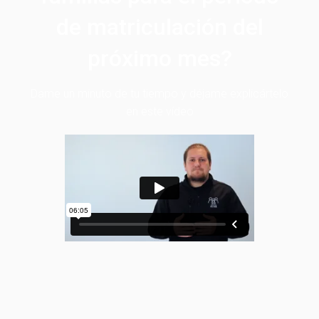
de matriculación del
próximo mes?
Dame un minuto de tu tiempo y déjame explicártelo
en este vídeo