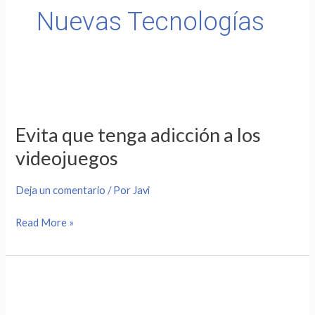
Nuevas Tecnologías
Evita
que
Evita que tenga adicción a los
tenga
videojuegos
adicción
a
Deja un comentario
/ Por
Javi
los
videojuegos
Read More »
Uso
inteligente