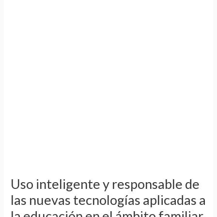
y
responsable
de
las
nuevas
tecnologías
aplicadas
a
la
educación
en
el
ámbito
familiar
Uso inteligente y responsable de
las nuevas tecnologías aplicadas a
la educación en el ámbito familiar