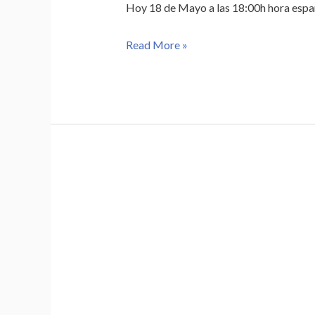
las
Hoy 18 de Mayo a las 18:00h hora españ
18:00h
(hora
Read More »
española)
Curso
gratuito
–
Educar
durante
el