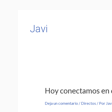
Javi
Hoy
conectamos
Hoy conectamos en d
en
directo
Deja un comentario
/
Directos
/ Por
Jav
a