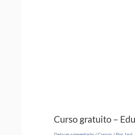
Curso gratuito – Ed
Deja un comentario
/
Cursos
/ Por
Javi