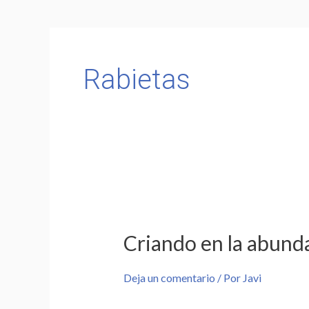
Rabietas
Criando
en
Criando en la abunda
la
abundancia
Deja un comentario
/ Por
Javi
–
¿Qué