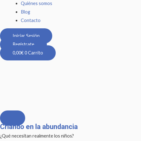
Quiénes somos
Blog
Contacto
Iniciar Sesión
Regístrate
0,00
€
0
Carrito
Criando en la abundancia
Criando
en
¿Qué necesitan realmente los niños?