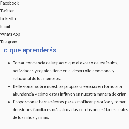
la
Facebook
abundancia
Twitter
cantidad
LinkedIn
Email
WhatsApp
Telegram
Lo que aprenderás
Tomar conciencia del impacto que el exceso de estímulos,
actividades y regalos tiene en el desarrollo emocional y
relacional de los menores.
Reflexionar sobre nuestras propias creencias en torno a la
abundancia y cómo estas influyen en nuestra manera de criar.
Proporcionar herramientas para simplificar, priorizar y tomar
decisiones familiares más alineadas con las necesidades reales
de los niños y niñas.