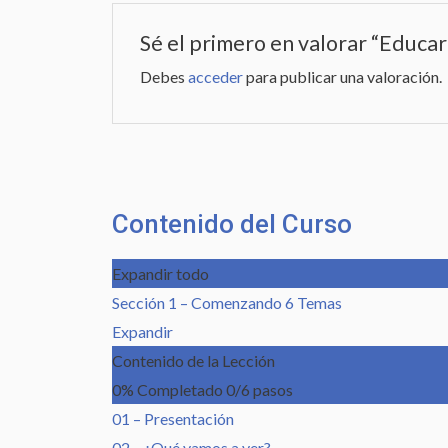
Sé el primero en valorar “Educar
Debes
acceder
para publicar una valoración.
Contenido del Curso
Expandir todo
Sección 1 – Comenzando
6 Temas
Expandir
Contenido de la Lección
0% Completado
0/6 pasos
01 – Presentación
02 – ¿Qué vamos a ver?