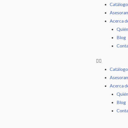
Ir
Catálogo
al
Asesoram
contenido
Acerca d
Quién
Blog
Cont
Catálogo
Asesoram
Acerca d
Quién
Blog
Cont