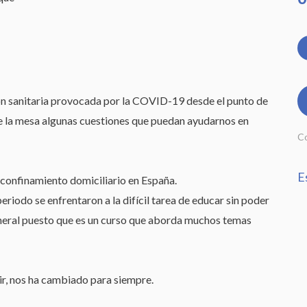
E
d
el
ón sanitaria provocada por la COVID-19 desde el punto de
c
e la mesa algunas cuestiones que puedan ayudarnos en
ca
Co
E
 confinamiento domiciliario en España.
periodo se enfrentaron a la difícil tarea de educar sin poder
 general puesto que es un curso que aborda muchos temas
vir, nos ha cambiado para siempre.