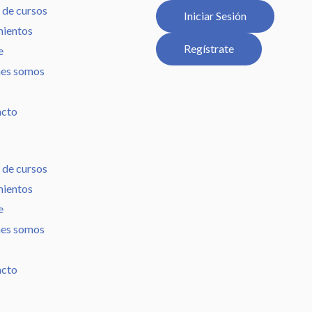
 de cursos
Iniciar Sesión
ientos
Regístrate
e
es somos
acto
 de cursos
ientos
e
es somos
acto