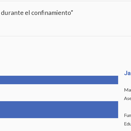
 durante el confinamiento”
Ja
Mae
Ase
Fun
Edu