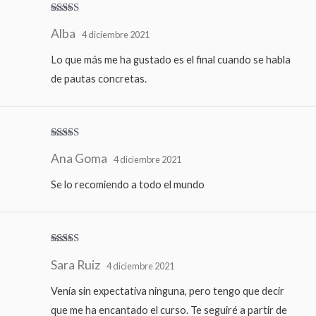
Valorado
Alba
con
5
de 5
4 diciembre 2021
Lo que más me ha gustado es el final cuando se habla
de pautas concretas.
Valorado
Ana Goma
con
4
de
4 diciembre 2021
5
Se lo recomiendo a todo el mundo
Valorado
Sara Ruiz
con
5
de 5
4 diciembre 2021
Venía sin expectativa ninguna, pero tengo que decir
que me ha encantado el curso. Te seguiré a partir de