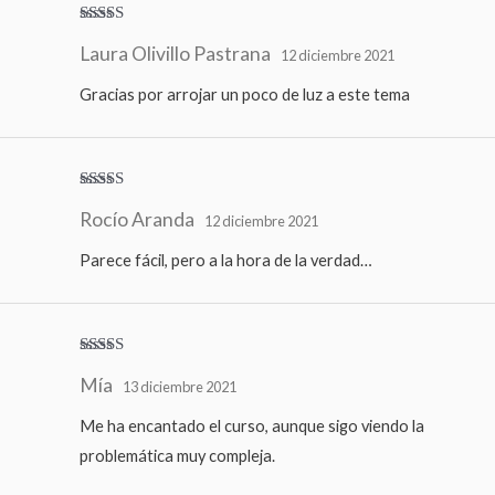
Valorado
Laura Olivillo Pastrana
con
5
de 5
12 diciembre 2021
Gracias por arrojar un poco de luz a este tema
Valorado
Rocío Aranda
con
4
de
12 diciembre 2021
5
Parece fácil, pero a la hora de la verdad…
Valorado
Mía
con
5
de 5
13 diciembre 2021
Me ha encantado el curso, aunque sigo viendo la
problemática muy compleja.