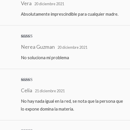
Vera
con
5
de 5
20 diciembre 2021
Absolutamente imprescindible para cualquier madre.
Valora
Nerea Guzman
do con
20 diciembre 2021
3
de 5
No soluciona mi problema
Valorado
Celia
con
5
de 5
21 diciembre 2021
No hay nada igual en la red, se nota que la persona que
lo expone domina la materia.