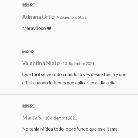
Valorado
Adriana Ortiz
con
5
de 5
9 diciembre 2021
Maravilloso ❤️
Valorado
Valentina Nieto
con
4
de
10 diciembre 2021
5
Qué fácil se ve todo cuando lo ves desde fuera y qué
difícil cuando lo tienes que aplicar en el día a día.
Valorado
Marta S.
con
4
de
10 diciembre 2021
5
No tenía ni idea todo lo profundo que es el tema.