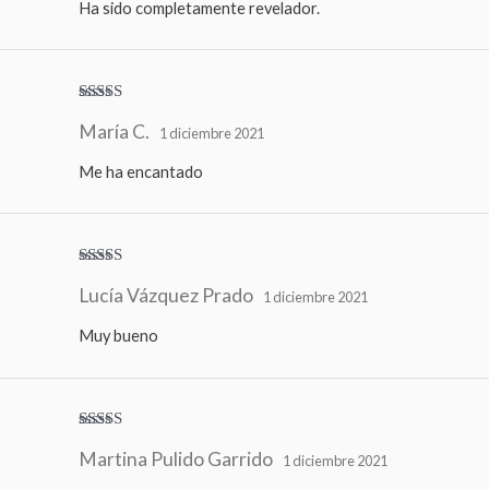
Ha sido completamente revelador.
Valorado
María C.
con
5
de 5
1 diciembre 2021
Me ha encantado
Valorado
Lucía Vázquez Prado
con
4
de
1 diciembre 2021
5
Muy bueno
Valorado
Martina Pulido Garrido
con
5
de 5
1 diciembre 2021