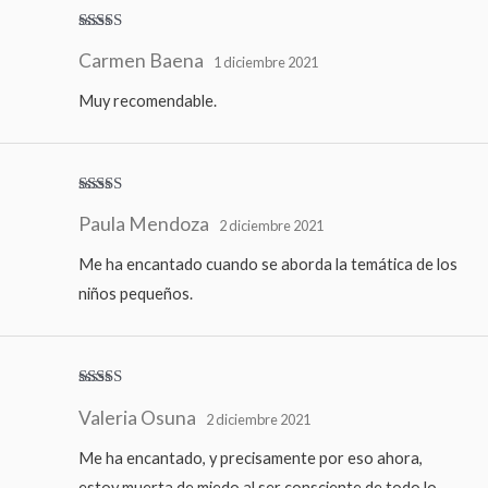
Valorado
Carmen Baena
con
4
de
1 diciembre 2021
5
Muy recomendable.
Valorado
Paula Mendoza
con
4
de
2 diciembre 2021
5
Me ha encantado cuando se aborda la temática de los
niños pequeños.
Valorado
Valeria Osuna
con
5
de 5
2 diciembre 2021
Me ha encantado, y precisamente por eso ahora,
estoy muerta de miedo al ser consciente de todo lo