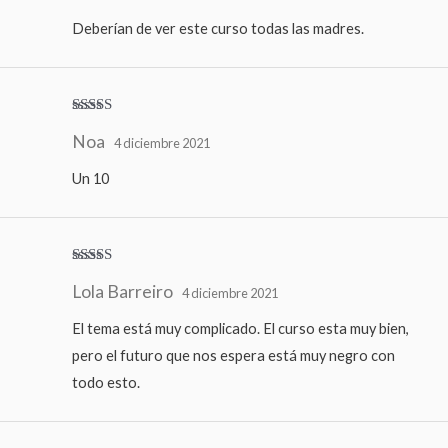
5
Deberían de ver este curso todas las madres.
Valorado
Noa
con
5
de 5
4 diciembre 2021
Un 10
Valorado
Lola Barreiro
con
5
de 5
4 diciembre 2021
El tema está muy complicado. El curso esta muy bien,
pero el futuro que nos espera está muy negro con
todo esto.