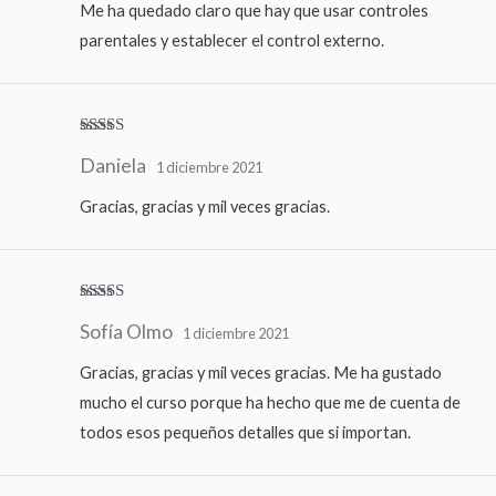
Me ha quedado claro que hay que usar controles
parentales y establecer el control externo.
Valorado
Daniela
con
5
de 5
1 diciembre 2021
Gracias, gracias y mil veces gracias.
Valorado
Sofía Olmo
con
5
de 5
1 diciembre 2021
Gracias, gracias y mil veces gracias. Me ha gustado
mucho el curso porque ha hecho que me de cuenta de
todos esos pequeños detalles que si importan.