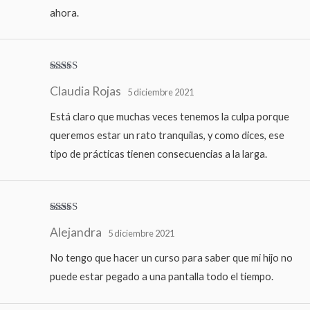
ahora.
Valorado
Claudia Rojas
con
4
de
5 diciembre 2021
5
Está claro que muchas veces tenemos la culpa porque
queremos estar un rato tranquilas, y como dices, ese
tipo de prácticas tienen consecuencias a la larga.
Valora
Alejandra
do con
5 diciembre 2021
3
de 5
No tengo que hacer un curso para saber que mi hijo no
puede estar pegado a una pantalla todo el tiempo.