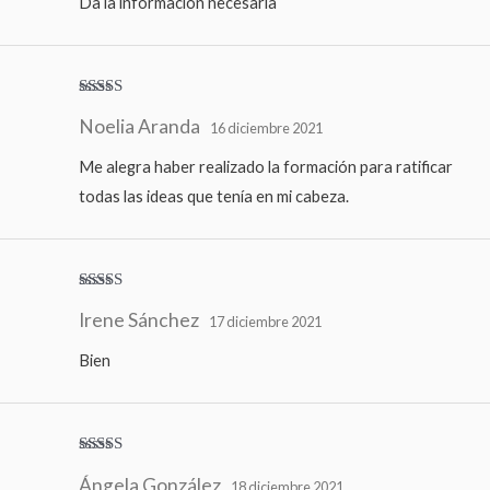
Da la información necesaria
Valorado
Noelia Aranda
con
5
de 5
16 diciembre 2021
Me alegra haber realizado la formación para ratificar
todas las ideas que tenía en mi cabeza.
Valora
Irene Sánchez
do con
17 diciembre 2021
3
de 5
Bien
Valorado
Ángela González
con
4
de
18 diciembre 2021