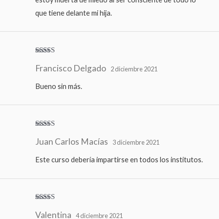
que tiene delante mi hija.
Valora
Francisco Delgado
do con
2 diciembre 2021
3
de 5
Bueno sin más.
Valorado
Juan Carlos Macías
con
5
de 5
3 diciembre 2021
Este curso debería impartirse en todos los institutos.
Valorado
Valentina
con
4
de
4 diciembre 2021