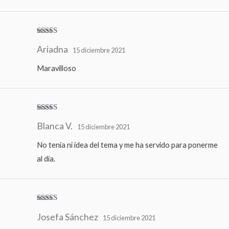
Valorado
Ariadna
con
4
de
15 diciembre 2021
5
Maravilloso
Valorado
Blanca V.
con
4
de
15 diciembre 2021
5
No tenía ni idea del tema y me ha servido para ponerme
al día.
Valorado
Josefa Sánchez
con
4
de
15 diciembre 2021
5