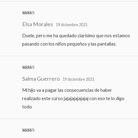
Valorado
Elsa Morales
con
4
de
19 diciembre 2021
5
Duele, pero me ha quedado clarísimo que nos estamos
pasando con los niños pequeños y las pantallas.
Valorado
Salma Guerrero
con
5
de 5
19 diciembre 2021
Mi hijo va a pagar las consecuencias de haber
realizado este curso jajajajajajajaj con eso te lo digo
todo
Valorado