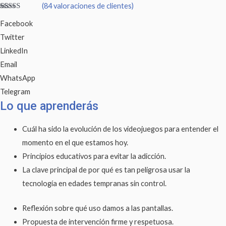
tenga
(
84
valoraciones de clientes)
adicción
Valorado
84
Facebook
con
4.57
a
de 5 en
Twitter
base a
los
valoraciones
LinkedIn
de clientes
videojuegos
Email
cantidad
WhatsApp
Telegram
Lo que aprenderás
Cuál ha sido la evolución de los videojuegos para entender el
momento en el que estamos hoy.
Principios educativos para evitar la adicción.
La clave principal de por qué es tan peligrosa usar la
tecnología en edades tempranas sin control.
Reflexión sobre qué uso damos a las pantallas.
Propuesta de intervención firme y respetuosa.