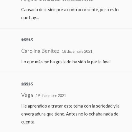
5
Cansada de ir siempre a contracorriente, pero es lo
que hay…
Valorado
Carolina Benitez
con
5
de 5
18 diciembre 2021
Lo que más me ha gustado ha sido la parte final
Valorado
Vega
con
5
de 5
19 diciembre 2021
He aprendido a tratar este tema con la seriedad y la
envergadura que tiene. Antes no lo echaba nada de
cuenta.