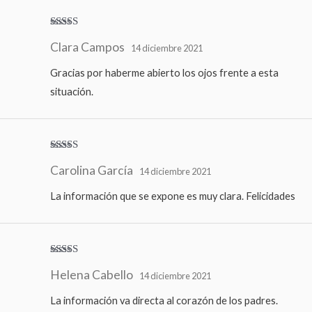
Valorado
Clara Campos
con
5
de 5
14 diciembre 2021
Gracias por haberme abierto los ojos frente a esta
situación.
Valorado
Carolina García
con
5
de 5
14 diciembre 2021
La información que se expone es muy clara. Felicidades
Valorado
Helena Cabello
con
5
de 5
14 diciembre 2021
La información va directa al corazón de los padres.