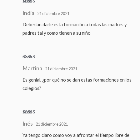
Valorado
India
con
5
de 5
21 diciembre 2021
Deberían darle esta formación a todas las madres y
padres tal y como tienen a su niño
Valorado
Martina
con
5
de 5
21 diciembre 2021
Es genial, ¿por qué no se dan estas formaciones en los
colegios?
Valorado
Inés
con
5
de 5
21 diciembre 2021
Ya tengo claro como voy a afrontar el tiempo libre de