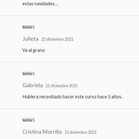
estas navidades…
Valorado
Julieta
con
5
de 5
21 diciembre 2021
Va al grano
Valorado
Gabriela
con
5
de 5
21 diciembre 2021
Hubiera necesitado hacer este curso hace 5 años.
Valorado
Cristina Morrillo
con
5
de 5
21 diciembre 2021