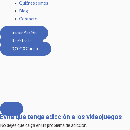
Quiénes somos
Blog
Contacto
Iniciar Sesión
Regístrate
0,00
€
0
Carrito
Evita que tenga adicción a los videojuegos
Evita
que
No dejes que caiga en un problema de adicción.