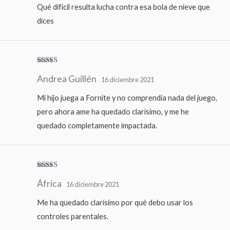
Qué difícil resulta lucha contra esa bola de nieve que
dices
Valorado
Andrea Guillén
con
4
de
16 diciembre 2021
5
Mi hijo juega a Fornite y no comprendía nada del juego,
pero ahora ame ha quedado clarísimo, y me he
quedado completamente impactada.
Valorado
África
con
4
de
16 diciembre 2021
5
Me ha quedado clarísimo por qué debo usar los
controles parentales.