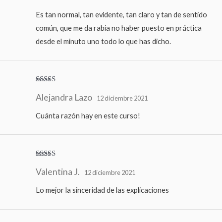
Es tan normal, tan evidente, tan claro y tan de sentido
común, que me da rabia no haber puesto en práctica
desde el minuto uno todo lo que has dicho.
Valorado
Alejandra Lazo
con
5
de 5
12 diciembre 2021
Cuánta razón hay en este curso!
Valorado
Valentina J.
con
5
de 5
12 diciembre 2021
Lo mejor la sinceridad de las explicaciones