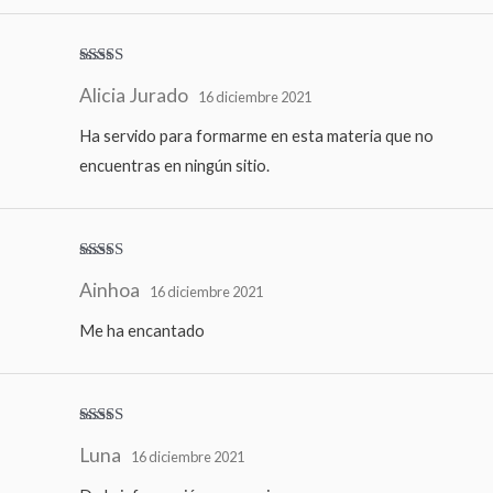
Valorado
Alicia Jurado
con
5
de 5
16 diciembre 2021
Ha servido para formarme en esta materia que no
encuentras en ningún sitio.
Valorado
Ainhoa
con
5
de 5
16 diciembre 2021
Me ha encantado
Valora
Luna
do con
16 diciembre 2021
3
de 5