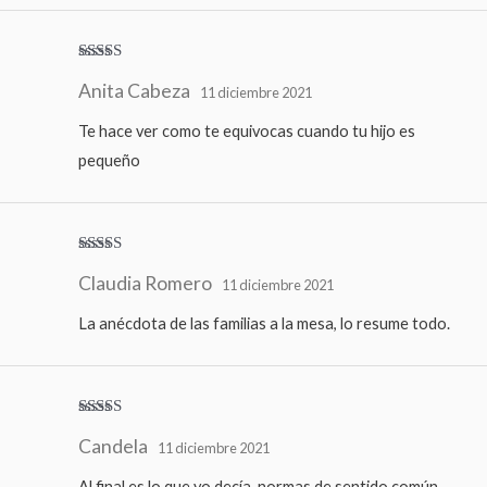
Valorado
Anita Cabeza
con
5
de 5
11 diciembre 2021
Te hace ver como te equivocas cuando tu hijo es
pequeño
Valorado
Claudia Romero
con
5
de 5
11 diciembre 2021
La anécdota de las familias a la mesa, lo resume todo.
Valora
Candela
do con
11 diciembre 2021
3
de 5
Al final es lo que yo decía, normas de sentido común,