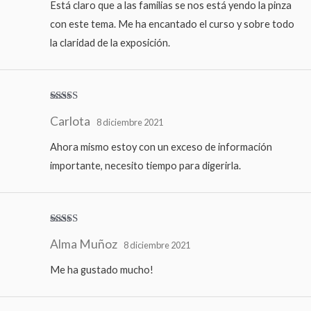
Está claro que a las familias se nos está yendo la pinza
con este tema. Me ha encantado el curso y sobre todo
la claridad de la exposición.
Valorado
Carlota
con
5
de 5
8 diciembre 2021
Ahora mismo estoy con un exceso de información
importante, necesito tiempo para digerirla.
Valorado
Alma Muñoz
con
5
de 5
8 diciembre 2021
Me ha gustado mucho!