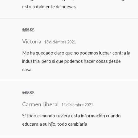
esto totalmente de nuevas.
Valorado
Victoria
con
4
de
13 diciembre 2021
5
Me ha quedado claro que no podemos luchar contra la
industria, pero si que podemos hacer cosas desde
casa.
Valorado
Carmen Liberal
con
5
de 5
14 diciembre 2021
Si todo el mundo tuviera esta información cuando
educara a su hijo, todo cambiaría