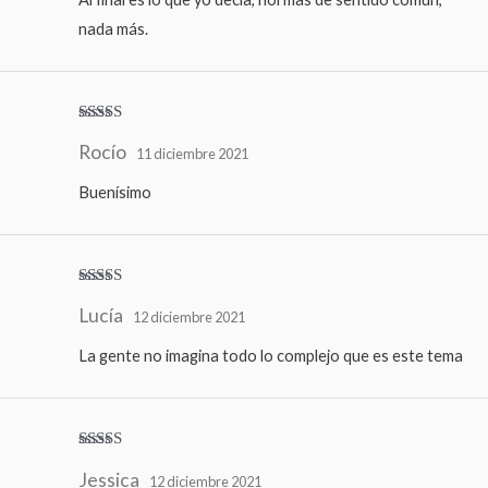
nada más.
Valorado
Rocío
con
5
de 5
11 diciembre 2021
Buenísimo
Valorado
Lucía
con
5
de 5
12 diciembre 2021
La gente no imagina todo lo complejo que es este tema
Valorado
Jessica
con
5
de 5
12 diciembre 2021