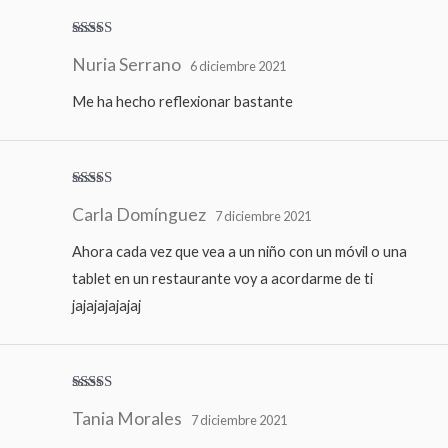
Valorado
Nuria Serrano
con
5
de 5
6 diciembre 2021
Me ha hecho reflexionar bastante
Valorado
Carla Domínguez
con
5
de 5
7 diciembre 2021
Ahora cada vez que vea a un niño con un móvil o una
tablet en un restaurante voy a acordarme de ti
jajajajajajaj
Valorado
Tania Morales
con
5
de 5
7 diciembre 2021