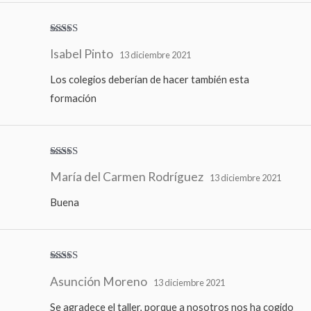
Valorado
Isabel Pinto
con
5
de 5
13 diciembre 2021
Los colegios deberían de hacer también esta
formación
Valorado
María del Carmen Rodríguez
con
4
de
13 diciembre 2021
5
Buena
Valorado
Asunción Moreno
con
5
de 5
13 diciembre 2021
Se agradece el taller, porque a nosotros nos ha cogido