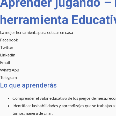
Aprender jugando – 
jugando
-
herramienta Educati
El
poder
La mejor herramienta para educar en casa
de
Facebook
los
Twitter
juegos
LinkedIn
de
Email
mesa
WhatsApp
como
Telegram
herramienta
Lo que aprenderás
Educativa
cantidad
Comprender el valor educativo de los juegos de mesa, recono
Identificar las habilidades y aprendizajes que se trabajan a
turnos.manera de criar.