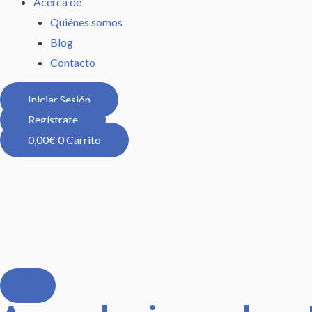
Acerca de
Quiénes somos
Blog
Contacto
Iniciar Sesión
Regístrate
0,00
€
0
Carrito
Aprender