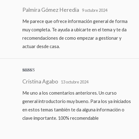
Valorado
Palmira Gómez Heredia
con
5
de 5
9 octubre 2024
Me parece que ofrece información general de forma
muy completa. Te ayuda a ubicarte en el tema y te da
recomendaciones de como empezar a gestionar y
actuar desde casa.
Valorado
Cristina Agabo
con
5
de 5
13 octubre 2024
Me uno a los comentarios anteriores. Un curso
general introductorio muy bueno. Para los ya iniciados
en estos temas también te da alguna información o
clave importante. 100% recomendable