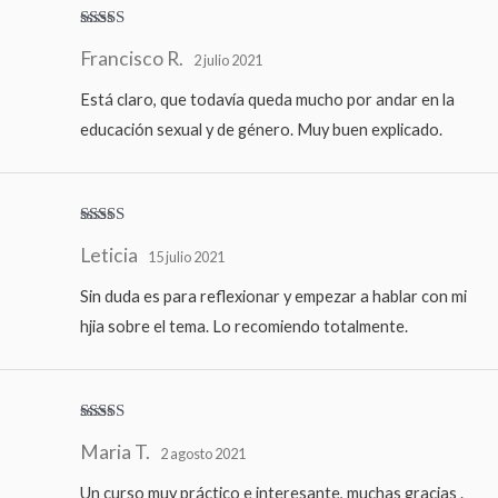
Valorado
Francisco R.
con
5
de 5
2 julio 2021
Está claro, que todavía queda mucho por andar en la
educación sexual y de género. Muy buen explicado.
Valorado
Leticia
con
4
de
15 julio 2021
5
Sin duda es para reflexionar y empezar a hablar con mi
hjia sobre el tema. Lo recomiendo totalmente.
Valorado
Maria T.
con
5
de 5
2 agosto 2021
Un curso muy práctico e interesante, muchas gracias .