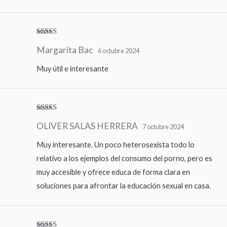
Valorado
Margarita Bac
con
5
de 5
6 octubre 2024
Muy útil e interesante
Valorado
OLIVER SALAS HERRERA
con
4
de
7 octubre 2024
5
Muy interesante. Un poco heterosexista todo lo
relativo a los ejemplos del consumo del porno, pero es
muy accesible y ofrece educa de forma clara en
soluciones para afrontar la educación sexual en casa.