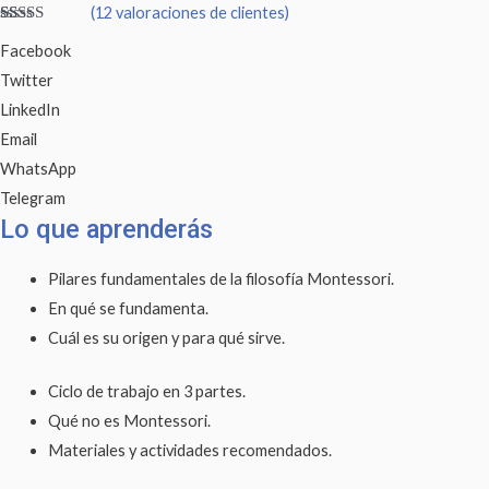
ve
(
12
valoraciones de clientes)
porno
Valorado
12
Facebook
con
4.83
de
cantidad
5 en base a
Twitter
valoraciones
de clientes
LinkedIn
Email
WhatsApp
Telegram
Lo que aprenderás
Pilares fundamentales de la filosofía Montessori.
En qué se fundamenta.
Cuál es su origen y para qué sirve.
Ciclo de trabajo en 3 partes.
Qué no es Montessori.
Materiales y actividades recomendados.