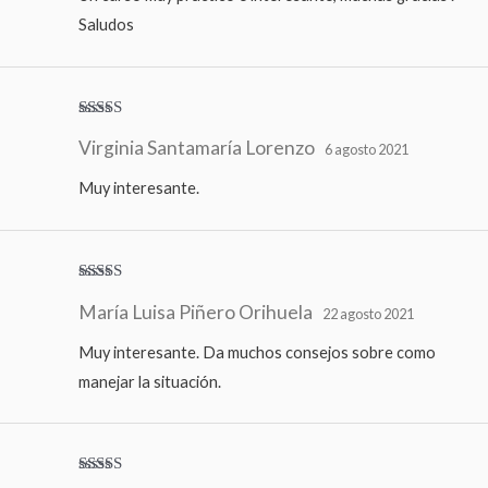
Saludos
Valorado
Virginia Santamaría Lorenzo
con
5
de 5
6 agosto 2021
Muy interesante.
Valorado
María Luisa Piñero Orihuela
con
5
de 5
22 agosto 2021
Muy interesante. Da muchos consejos sobre como
manejar la situación.
Valorado