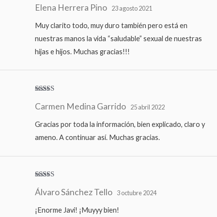
Elena Herrera Pino
con
5
de 5
23 agosto 2021
Muy clarito todo, muy duro también pero está en
nuestras manos la vida “saludable” sexual de nuestras
hijas e hijos. Muchas gracias!!!
Valorado
Carmen Medina Garrido
con
5
de 5
25 abril 2022
Gracias por toda la información, bien explicado, claro y
ameno. A continuar así. Muchas gracias.
Valorado
Álvaro Sánchez Tello
con
5
de 5
3 octubre 2024
¡Enorme Javi! ¡Muyyy bien!