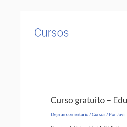
Cursos
Curso
gratuito
Curso gratuito – Ed
–
Educar
Deja un comentario
/
Cursos
/ Por
Javi
durante
el