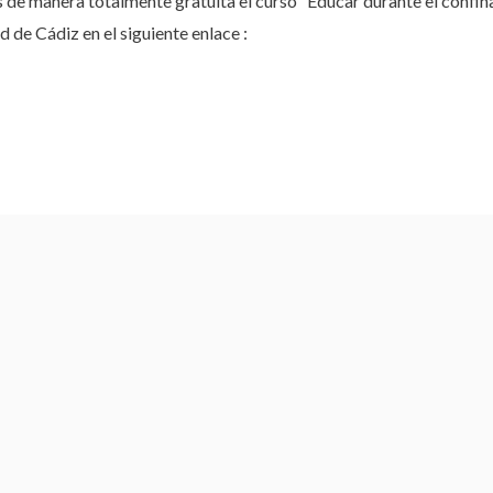
s de manera totalmente gratuita el curso “Educar durante el confin
d de Cádiz en el siguiente enlace :