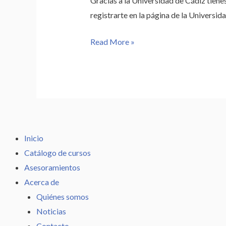
Gracias a la Universidad de Cádiz tiene
confinamiento
registrarte en la página de la Universida
Read More »
Inicio
Catálogo de cursos
Asesoramientos
Acerca de
Quiénes somos
Noticias
Contacto