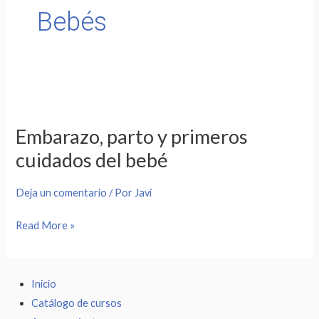
Bebés
Embarazo,
parto
Embarazo, parto y primeros
y
cuidados del bebé
primeros
cuidados
Deja un comentario
/ Por
Javi
del
bebé
Read More »
Inicio
Catálogo de cursos