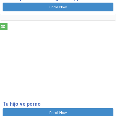
Enroll Now
30
Tu hijo ve porno
Enroll Now